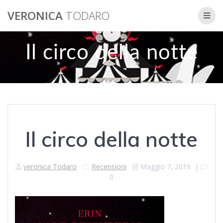
VERONICA
TODARO
Il circo della notte
Il circo della notte
veronica Todaro
Recensioni
Maggio 7, 2019
|
0