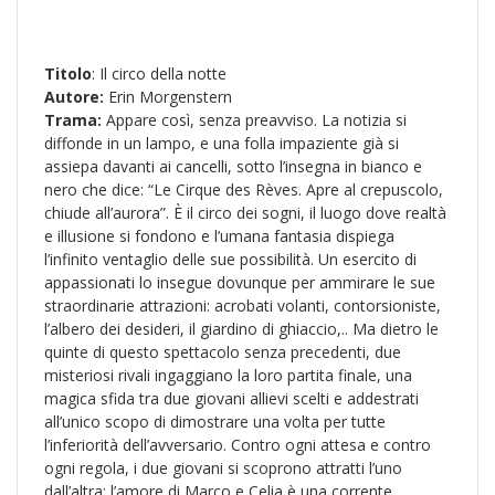
Titolo
: Il circo della notte
Autore:
Erin Morgenstern
Trama:
Appare così, senza preavviso. La notizia si
diffonde in un lampo, e una folla impaziente già si
assiepa davanti ai cancelli, sotto l’insegna in bianco e
nero che dice: “Le Cirque des Rèves. Apre al crepuscolo,
chiude all’aurora”. È il circo dei sogni, il luogo dove realtà
e illusione si fondono e l’umana fantasia dispiega
l’infinito ventaglio delle sue possibilità. Un esercito di
appassionati lo insegue dovunque per ammirare le sue
straordinarie attrazioni: acrobati volanti, contorsioniste,
l’albero dei desideri, il giardino di ghiaccio,.. Ma dietro le
quinte di questo spettacolo senza precedenti, due
misteriosi rivali ingaggiano la loro partita finale, una
magica sfida tra due giovani allievi scelti e addestrati
all’unico scopo di dimostrare una volta per tutte
l’inferiorità dell’avversario. Contro ogni attesa e contro
ogni regola, i due giovani si scoprono attratti l’uno
dall’altra: l’amore di Marco e Celia è una corrente